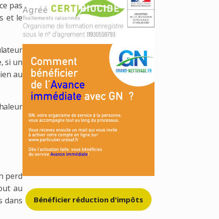
-ce pas
s et le
lateur
, si un
ien au
chaleur
on perd
out au
Bénéficier réduction d'impôts
es dans