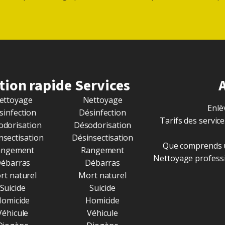
tion rapide
Services
ettoyage
Nettoyage
Enlè
sinfection
Désinfection
Tarifs des servi
odorisation
Désodorisation
nsectisation
Désinsectisation
Que comprends 
angement
Rangement
Nettoyage professi
ébarras
Débarras
rt naturel
Mort naturel
Suicide
Suicide
omicide
Homicide
Véhicule
Véhicule