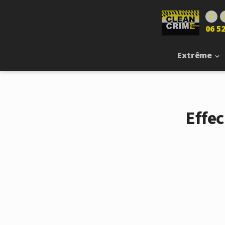
06 52
Extrême
Effe