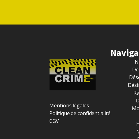
Naviga
N
Dé
Dés
Dési
R
D
Mentions légales
Mo
Politique de confidentialité
CGV
H