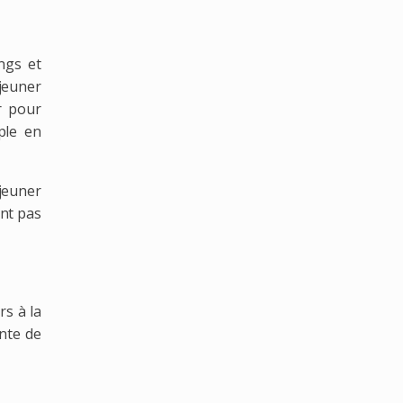
ngs et
éjeuner
r pour
ple en
jeuner
ent pas
rs à la
ente de