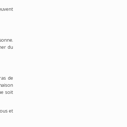
peuvent
sonne.
gner du
ras de
maison
e soit
vous et