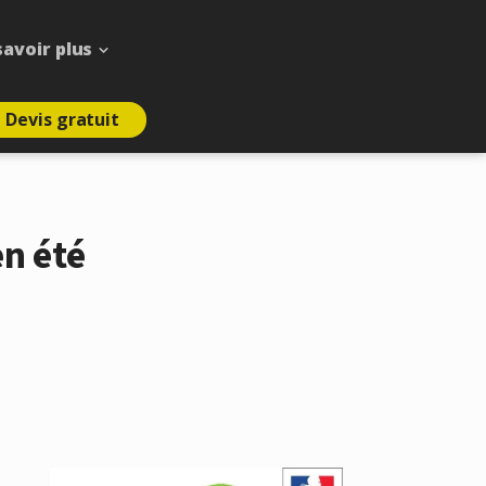
savoir plus
Devis gratuit
n été