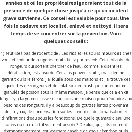
années et où les propriétaires ignoraient tout de la
présence de quelque chose jusqu'à ce qu'un incident
grave survienne. Ce conseil est valable pour tous. Une
fois le cadavre est localisé, enlevé et nettoyé, il sera
temps de se concentrer sur la prévention. Voici
quelques conseils :
1) N'utilisez pas de rodenticide . Les rats et les souris
mourront
chez
vous et l'odeur de rongeurs morts finira par revenir. Cette histoire de
rongeurs qui sortent chercher de l'eau, comme le disent les
dératisation, est absurde. Certains peuvent sortir, mais rien ne
garantit qu'ils le feront. J'ai fouillé sous des maisons et j'ai trouvé des
squelettes de rongeurs et des plateaux en plastique contenant des
granulés de poison sous la même maison. Je pense que cela en dit
long. Il y a largement assez d'eau sous une maison pour répondre aux
besoins des rongeurs. Il y a beaucoup de gouttes lentes provenant
des tuyaux, de condensation sur les conduites de climatisation et
d'infiltrations d'eau sous les fondations. De quelle quantité d'eau une
souris ou un rat a-t-il vraiment besoin ? De plus, qui, s'ils meurent
d'empoisonnement, est vraiment capable de choisir l'endroit où ils