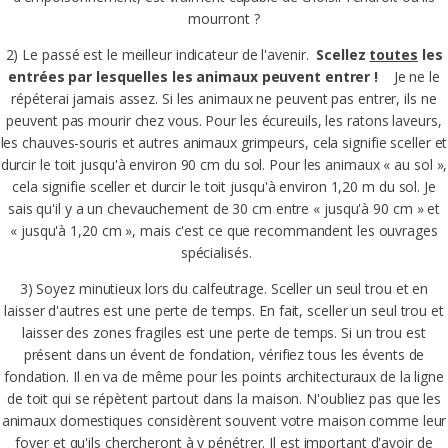
mourront ?
2) Le passé est le meilleur indicateur de l'avenir.
Scellez
toutes
les
entrées par lesquelles les animaux peuvent entrer !
Je ne le
répéterai jamais assez. Si les animaux ne peuvent pas entrer, ils ne
peuvent pas mourir chez vous. Pour les écureuils, les ratons laveurs,
les chauves-souris et autres animaux grimpeurs, cela signifie sceller et
durcir le toit jusqu'à environ 90 cm du sol. Pour les animaux « au sol »,
cela signifie sceller et durcir le toit jusqu'à environ 1,20 m du sol. Je
sais qu'il y a un chevauchement de 30 cm entre « jusqu'à 90 cm » et
« jusqu'à 1,20 cm », mais c'est ce que recommandent les ouvrages
spécialisés.
3) Soyez minutieux lors du calfeutrage. Sceller un seul trou et en
laisser d'autres est une perte de temps. En fait, sceller un seul trou et
laisser des zones fragiles est une perte de temps. Si un trou est
présent dans un évent de fondation, vérifiez tous les évents de
fondation. Il en va de même pour les points architecturaux de la ligne
de toit qui se répètent partout dans la maison. N'oubliez pas que les
animaux domestiques considèrent souvent votre maison comme leur
foyer et qu'ils chercheront à y pénétrer. Il est important d'avoir de