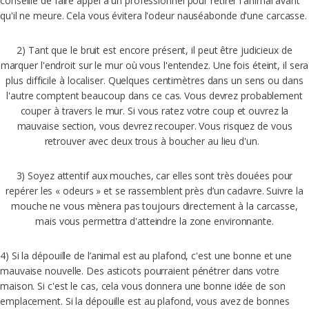
conseillé de faire appel à un professionnel pour retirer l'animal avant
qu'il ne meure. Cela vous évitera l'odeur nauséabonde d'une carcasse.
2) Tant que le bruit est encore présent, il peut être judicieux de
marquer l'endroit sur le mur où vous l'entendez. Une fois éteint, il sera
plus difficile à localiser. Quelques centimètres dans un sens ou dans
l'autre comptent beaucoup dans ce cas. Vous devrez probablement
couper à travers le mur. Si vous ratez votre coup et ouvrez la
mauvaise section, vous devrez recouper. Vous risquez de vous
retrouver avec deux trous à boucher au lieu d'un.
3) Soyez attentif aux mouches, car elles sont très douées pour
repérer les « odeurs » et se rassemblent près d’un cadavre. Suivre la
mouche ne vous mènera pas toujours directement à la carcasse,
mais vous permettra d'atteindre la zone environnante.
4) Si la dépouille de l’animal est au plafond, c'est une bonne et une
mauvaise nouvelle. Des asticots pourraient pénétrer dans votre
maison. Si c'est le cas, cela vous donnera une bonne idée de son
emplacement. Si la dépouille est au plafond, vous avez de bonnes