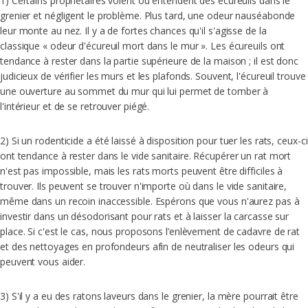
1) Certains propriétaires voient ou entendent des écureuils dans le
grenier et négligent le problème. Plus tard, une odeur nauséabonde
leur monte au nez. Il y a de fortes chances qu'il s'agisse de la
classique « odeur d'écureuil mort dans le mur ». Les écureuils ont
tendance à rester dans la partie supérieure de la maison ; il est donc
judicieux de vérifier les murs et les plafonds. Souvent, l'écureuil trouve
une ouverture au sommet du mur qui lui permet de tomber à
l'intérieur et de se retrouver piégé.
2) Si un rodenticide a été laissé à disposition pour tuer les rats, ceux-ci
ont tendance à rester dans le vide sanitaire. Récupérer un rat mort
n'est pas impossible, mais les rats morts peuvent être difficiles à
trouver. Ils peuvent se trouver n'importe où dans le vide sanitaire,
même dans un recoin inaccessible. Espérons que vous n'aurez pas à
investir dans un désodorisant pour rats et à laisser la carcasse sur
place. Si c'est le cas, nous proposons l’enlèvement de cadavre de rat
et des nettoyages en profondeurs afin de neutraliser les odeurs qui
peuvent vous aider.
3) S'il y a eu des ratons laveurs dans le grenier, la mère pourrait être